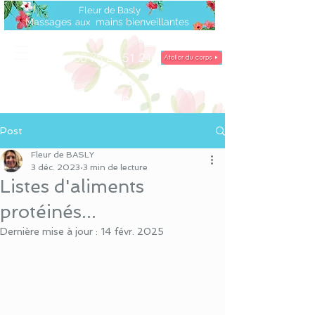
Fleur de Basly
Massages
mains bienveillantes
a
ux
06 75 22 51 24
île
d'Oléron
Post
Fleur de BASLY
3 déc. 2023
3 min de lecture
Listes d'aliments
protéinés...
Dernière mise à jour :
14 févr. 2025