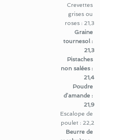
Crevettes 
grises ou 
roses : 21,3
Graine 
tournesol : 
21,3
Pistaches 
non salées : 
21,4
Poudre 
d’amande : 
21,9
Escalope de 
poulet : 22,2
Beurre de 