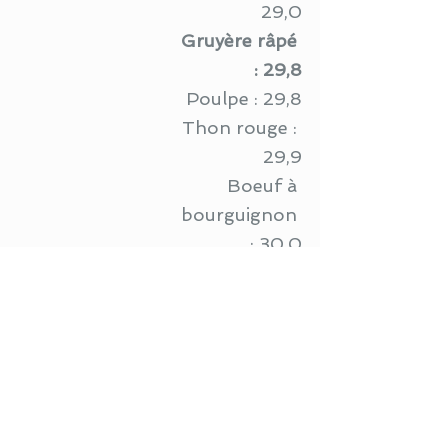
29,0
Gruyère râpé 
: 29,8
Poulpe : 29,8
Thon rouge : 
29,9
Boeuf à 
bourguignon 
: 30,0
Graines de 
courge : 30,2
Poule bouillie 
: 30,4
Fromage de 
chèvre sec : 
30,5