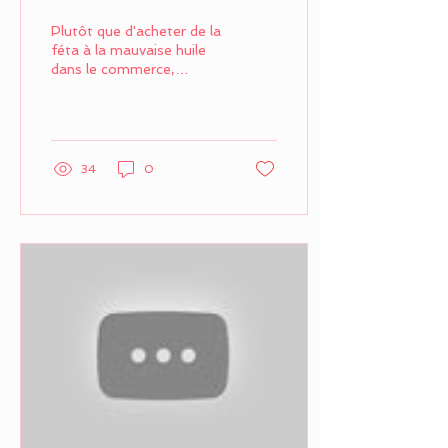
salades
Plutôt que d'acheter de la
féta à la mauvaise huile
dans le commerce,
faites-la vous même avec
les bons produits. Pour
commencer : 1 pot...
34
0