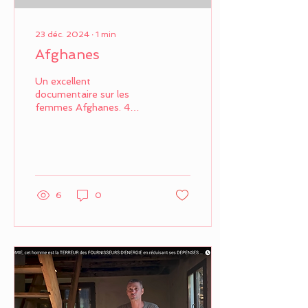
23 déc. 2024
∙
1
min
Afghanes
Un excellent
documentaire sur les
femmes Afghanes. 4
générations de femmes
témoignent de leur vie.
Les femmes célibataires
ont peur de...
6
0