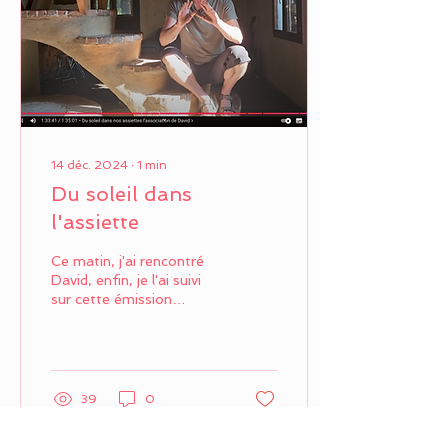
14 déc. 2024
∙
1
min
Du soleil dans
l'assiette
Ce matin, j'ai rencontré
David, enfin, je l'ai suivi
sur cette émission
Youtube :
https://www.youtube.com/watch?
v=fAYNytaWxBg , mes...
39
0