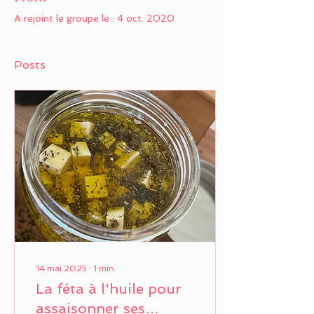
A rejoint le groupe le : 4 oct. 2020
Posts
14 mai 2025
∙
1
min
La féta à l'huile pour
assaisonner ses