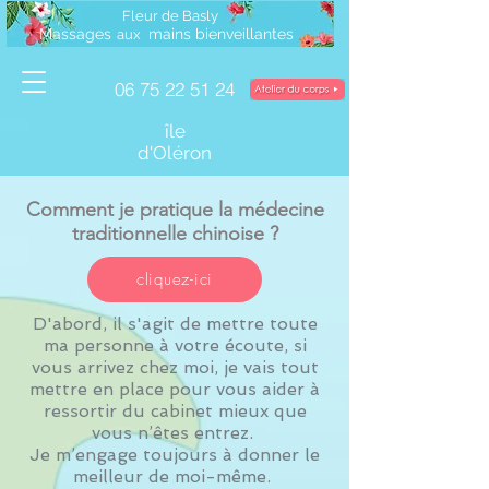
Fleur de Basly
Massages
mains bienveillantes
a
ux
06 75 22 51 24
île
d'Oléron
Comment je pratique la médecine
traditionnelle chinoise ?
cliquez-ici
D'abord, il s'agit de mettre toute
ma personne à votre écoute, si
vous arrivez chez moi, je vais tout
mettre en place pour vous aider à
ressortir du cabinet mieux que
vous n’êtes entrez.
Je m’engage toujours à donner le
meilleur de moi-même.