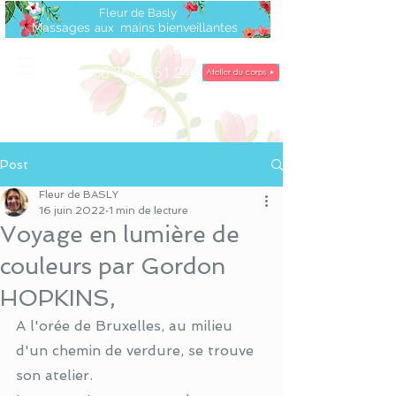
Fleur de Basly
Massages
mains bienveillantes
a
ux
06 75 22 51 24
île
d'Oléron
Post
Fleur de BASLY
16 juin 2022
1 min de lecture
Voyage en lumière de
couleurs par Gordon
HOPKINS,
A l'orée de Bruxelles, au milieu 
d'un chemin de verdure, se trouve 
son atelier.  