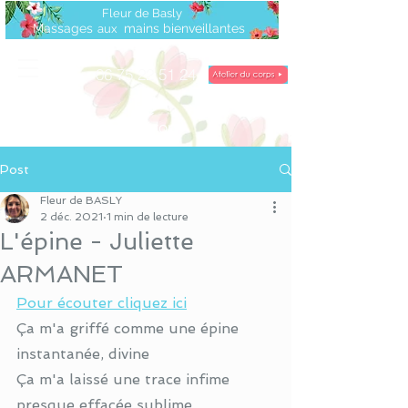
Fleur de Basly
Massages
mains bienveillantes
a
ux
06 75 22 51 24
île
d'Oléron
Post
Fleur de BASLY
2 déc. 2021
1 min de lecture
L'épine - Juliette
ARMANET
Pour écouter cliquez ici
Ça m'a griffé comme une épine 
instantanée, divine
Ça m'a laissé une trace infime 
presque effacée sublime